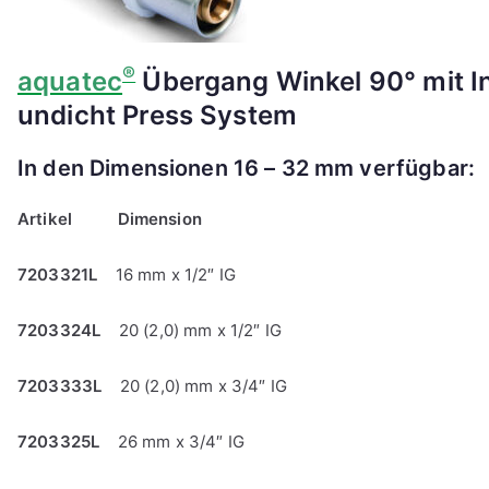
®
aquatec
Übergang Winkel 90° mit I
undicht Press System
In den Dimensionen 16 – 32 mm verfügbar:
Artikel
Dimension
7203321L
16 mm x 1/2″ IG
7203324L
20 (2,0) mm x 1/2″ IG
7203333L
20 (2,0) mm x 3/4″ IG
7203325L
26 mm x 3/4″ IG