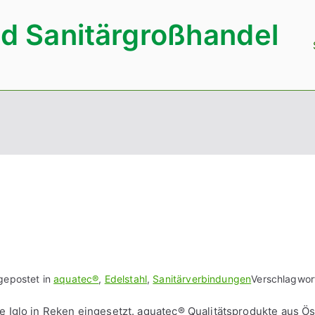
d Sanitärgroßhandel
gepostet in
aquatec®
,
Edelstahl
,
Sanitärverbindungen
Verschlagwor
Iglo in Reken eingesetzt. aquatec® Qualitätsprodukte aus Öst