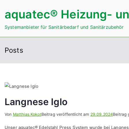
Zum
aquatec® Heizung- un
Inhalt
springen
Systemanbieter für Sanitärbedarf und Sanitärzubehör
Posts
Langnese Iglo
Von
Matthias Kokot
Beitrag veröffentlicht am
29.09.2024
Beitrag 
Unser aquatec® Edelstahl Press System wurde bei Langnese 