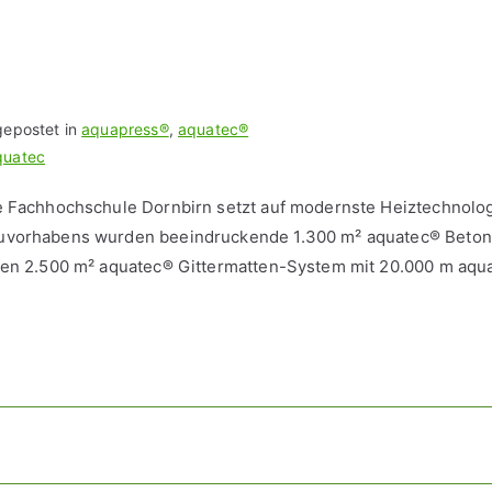
gepostet in
aquapress®
,
aquatec®
quatec
e Fachhochschule Dornbirn setzt auf modernste Heiztechnolog
auvorhabens wurden beeindruckende 1.300 m² aquatec® Betonk
rgen 2.500 m² aquatec® Gittermatten-System mit 20.000 m aq