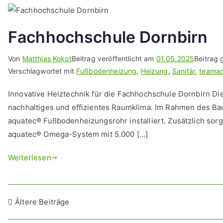
Fachhochschule Dornbirn
Von
Matthias Kokot
Beitrag veröffentlicht am
01.05.2025
Beitrag 
Verschlagwortet mit
Fußbodenheizung
,
Heizung
,
Sanitär
,
teama
Innovative Heiztechnik für die Fachhochschule Dornbirn Di
nachhaltiges und effizientes Raumklima. Im Rahmen des B
aquatec® Fußbodenheizungsrohr installiert. Zusätzlich so
aquatec® Omega-System mit 5.000 […]
Weiterlesen
Beitragsnavigation
Ältere Beiträge